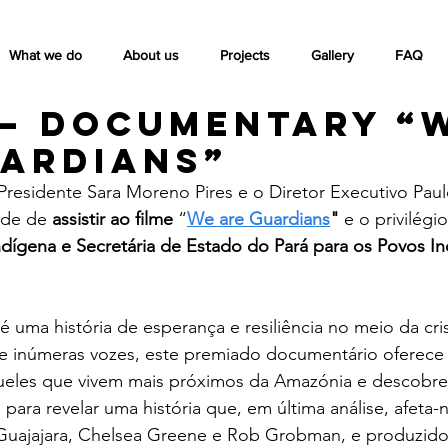
What we do
About us
Projects
Gallery
FAQ
 – Documentary “
uardians”
Presidente Sara Moreno Pires e o Diretor Executivo Pau
ade de 
assistir ao filme
 “
We are Guardians
"
 e o privilég
ndígena e Secretária de Estado do Pará para os Povos In
 é uma história de esperança e resiliência no meio da cri
de inúmeras vozes, este premiado documentário oferece 
queles que vivem mais próximos da Amazónia e descobre
a para revelar uma história que, em última análise, afeta-
 Guajajara, Chelsea Greene e Rob Grobman, e produzido