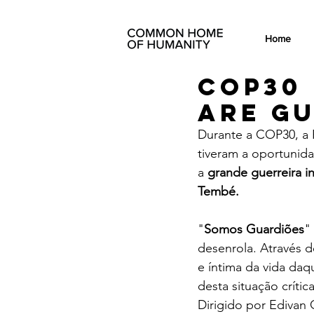
Home
COP30
are G
Durante a COP30, a 
tiveram a oportunid
a
 grande guerreira i
Tembé.
"
Somos Guardiões
"
desenrola. Através 
e íntima da vida da
desta situação crític
Dirigido por Edivan