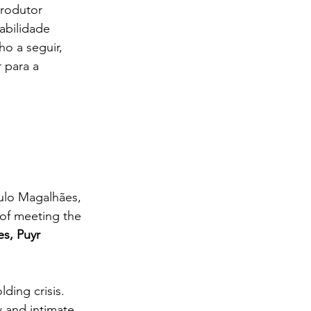
rodutor 
abilidade 
o a seguir, 
 para a 
ulo Magalhães, 
 of meeting the 
s, Puyr 
lding crisis. 
 and intimate 