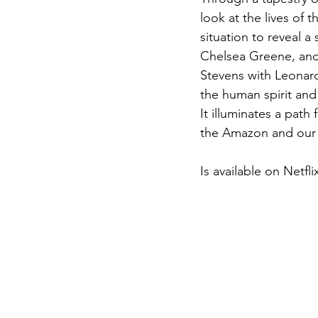
look at the lives of 
situation to reveal a 
Chelsea Greene, an
Stevens with Leonard
the human spirit and 
It illuminates a path
the Amazon and our 
Is available on Netfl