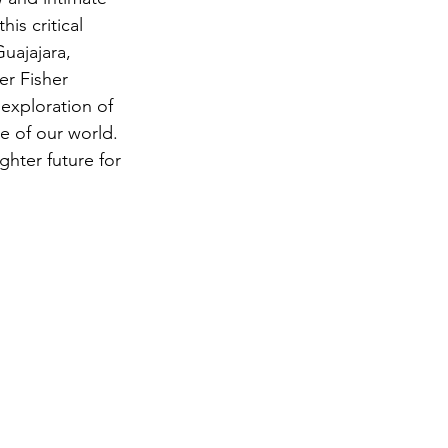
is critical 
Guajajara, 
r Fisher 
exploration of 
ce of our world. 
ghter future for 