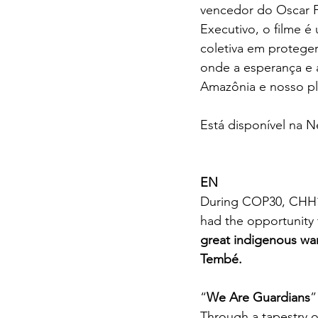
vencedor do Oscar F
Executivo, o filme 
coletiva em proteger
onde a esperança e 
Amazônia e nosso pl
Está disponível na Ne
EN
During COP30, CHH´ 
had the opportunity 
great indigenous war
Tembé.
“
We Are Guardians
”
Through a tapestry o