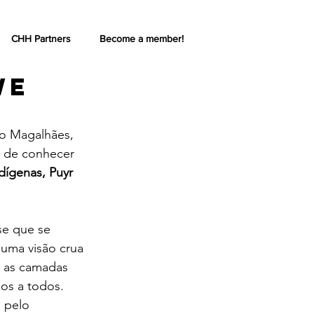
CHH Partners
Become a member!
We
lo Magalhães, 
io de conhecer 
dígenas, Puyr 
se que se 
uma visão crua 
 as camadas 
nos a todos. 
 pelo 