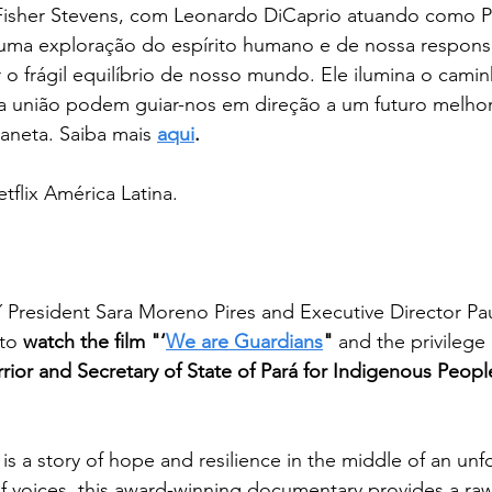
isher Stevens, com Leonardo DiCaprio atuando como P
é uma exploração do espírito humano e de nossa respons
 o frágil equilíbrio de nosso mundo. Ele ilumina o caminh
a união podem guiar-nos em direção a um futuro melhor
aneta. Saiba mais 
aqui
. 
tflix América Latina.
President Sara Moreno Pires and Executive Director Pa
to 
watch the film "‘
We are Guardians
" 
and the privilege
rior and Secretary of State of Pará for Indigenous People
 is a story of hope and resilience in the middle of an unfo
f voices, this award-winning documentary provides a raw